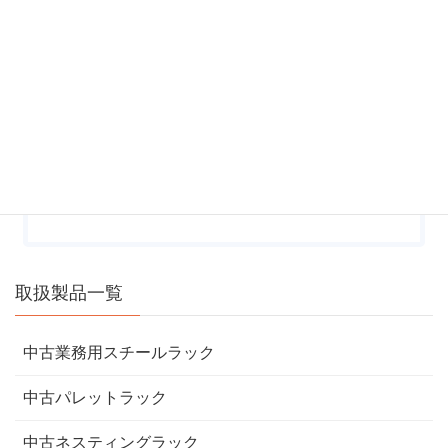
上記のメールフォームからうまく送信できない場
合は、 大変お手数ではございますが、電話（
0120-107-936
）または
ま
でお問い合わせください。
取扱製品一覧
中古業務用スチールラック
中古パレットラック
中古ネスティングラック