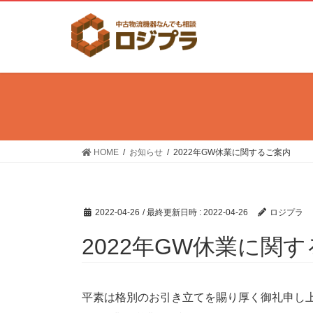
コ
ナ
ン
ビ
テ
ゲ
ン
ー
ツ
シ
へ
ョ
ス
ン
キ
に
HOME
お知らせ
2022年GW休業に関するご案内
ッ
移
プ
動
2022-04-26
/ 最終更新日時 :
2022-04-26
ロジプラ
2022年GW休業に関
平素は格別のお引き立てを賜り厚く御礼申し