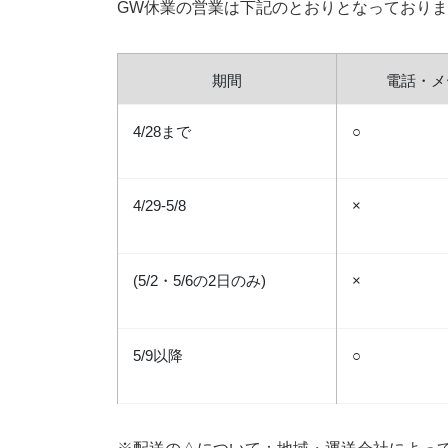
GW休業の営業は下記のとおりとなっており
期間
電話・メ
4/28まで
○
4/29-5/8
×
(5/2・5/6の2日のみ)
×
5/9以降
○