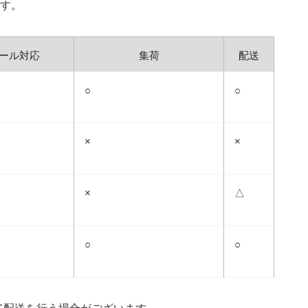
ます。
ール対応
集荷
配送
○
○
×
×
×
△
○
○